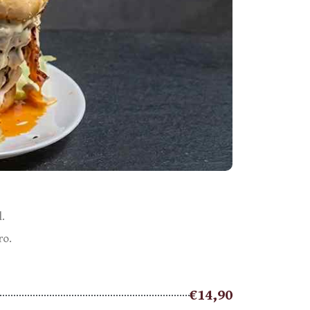
.
ro.
€14,90